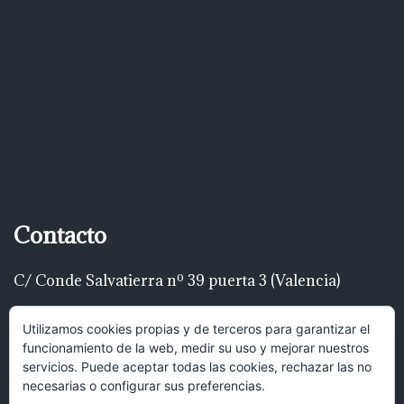
Contacto
C/ Conde Salvatierra nº 39 puerta 3 (Valencia)
Telf: 616 22 00 22
Utilizamos cookies propias y de terceros para garantizar el
funcionamiento de la web, medir su uso y mejorar nuestros
luispascualrodríguez@gmail.com
servicios. Puede aceptar todas las cookies, rechazar las no
necesarias o configurar sus preferencias.