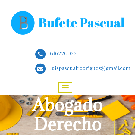
616220022
luispascualrodriguez@gmail.com
Abogado
Derecho