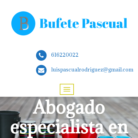
616220022
luispascualrodriguez@gmail.com
Abogado
especialista en