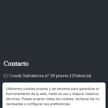
Contacto
C/ Conde Salvatierra nº 39 puerta 3 (Valencia)
Telf: 616 22 00 22
Utilizamos cookies propias y de terceros para garantizar el
funcionamiento de la web, medir su uso y mejorar nuestros
luispascualrodríguez@gmail.com
servicios. Puede aceptar todas las cookies, rechazar las no
necesarias o configurar sus preferencias.