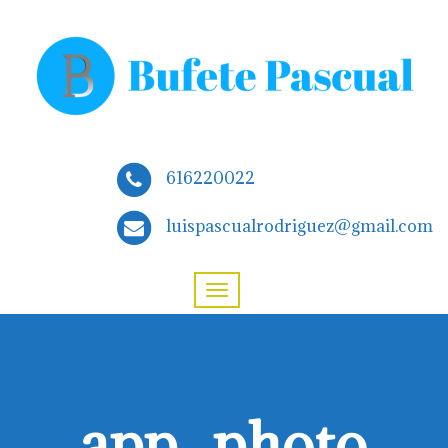
616220022
luispascualrodriguez@gmail.com
app_photo