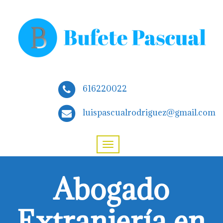
616220022
luispascualrodriguez@gmail.com
Abogado
Extranjería en