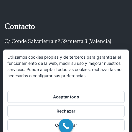
Contacto
C/ Conde Salvatierra nº 39 puerta 3 (Valencia)
Telf: 616 22 00 22
Utilizamos cookies propias y de terceros para garantizar el
funcionamiento de la web, medir su uso y mejorar nuestros
luispascualrodríguez@gmail.com
servicios. Puede aceptar todas las cookies, rechazar las no
necesarias o configurar sus preferencias.
Hola, puedes mandar un mensaje y
recibirás una respuesta lo antes posible.
Aceptar todo
Rechazar
Abrir chat
Configurar
© 2017 Bufete Pascual Abogados en Valencia