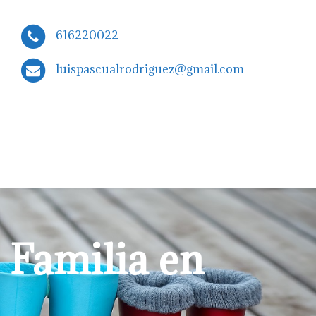
616220022
luispascualrodriguez@gmail.com
 Familia en