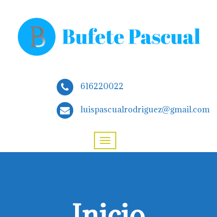
616220022
luispascualrodriguez@gmail.com
Inicio