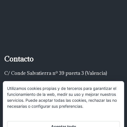
Contacto
C/ Conde Salvatierra nº 39 puerta 3 (Valencia)
Telf: 616 22 00 22
Utilizamos cookies propias y de terceros para garantizar el
funcionamiento de la web, medir su uso y mejorar nuestros
luispascualrodríguez@gmail.com
servicios. Puede aceptar todas las cookies, rechazar las no
necesarias o configurar sus preferencias.
Hola, puedes mandar un mensaje y
recibirás una respuesta lo antes posible.
Aceptar todo