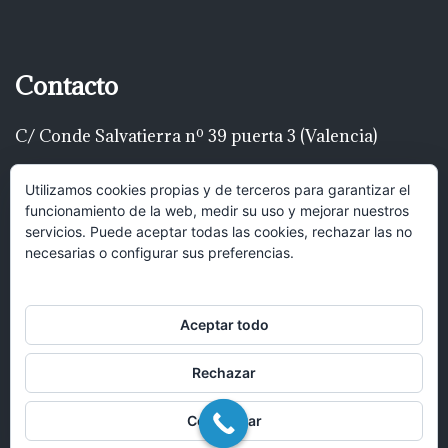
Contacto
C/ Conde Salvatierra nº 39 puerta 3 (Valencia)
Telf: 616 22 00 22
Utilizamos cookies propias y de terceros para garantizar el
funcionamiento de la web, medir su uso y mejorar nuestros
luispascualrodríguez@gmail.com
servicios. Puede aceptar todas las cookies, rechazar las no
necesarias o configurar sus preferencias.
Hola, puedes mandar un mensaje y
recibirás una respuesta lo antes posible.
Aceptar todo
Rechazar
Abrir chat
Configurar
© 2017 Bufete Pascual Abogados en Valencia