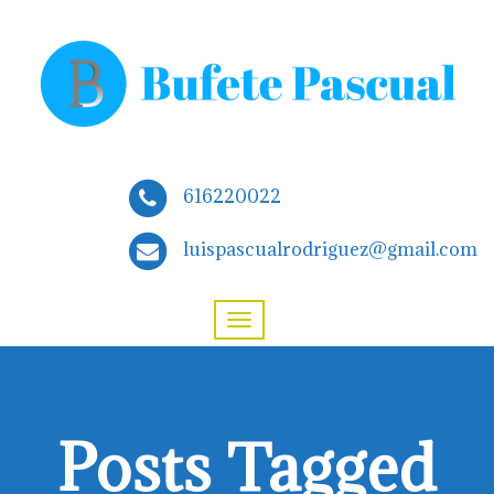
616220022
luispascualrodriguez@gmail.com
Posts Tagged