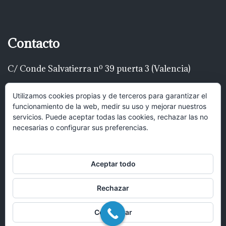
Contacto
C/ Conde Salvatierra nº 39 puerta 3 (Valencia)
Telf: 616 22 00 22
Utilizamos cookies propias y de terceros para garantizar el
funcionamiento de la web, medir su uso y mejorar nuestros
luispascualrodríguez@gmail.com
servicios. Puede aceptar todas las cookies, rechazar las no
necesarias o configurar sus preferencias.
Hola, puedes mandar un mensaje y
recibirás una respuesta lo antes posible.
Aceptar todo
Rechazar
Abrir chat
Configurar
© 2017 Bufete Pascual Abogados en Valencia