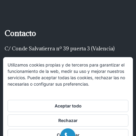
Contacto
C/ Conde Salvatierra nº 39 puerta 3 (Valencia)
Telf: 616 22 00 22
Utilizamos cookies propias y de terceros para garantizar el
funcionamiento de la web, medir su uso y mejorar nuestros
luispascualrodríguez@gmail.com
servicios. Puede aceptar todas las cookies, rechazar las no
necesarias o configurar sus preferencias.
Hola, puedes mandar un mensaje y
recibirás una respuesta lo antes posible.
Aceptar todo
Rechazar
Abrir chat
Configurar