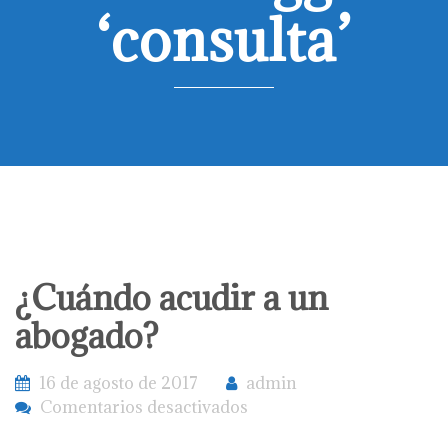
‘consulta’
¿Cuándo acudir a un
abogado?
16 de agosto de 2017
admin
en
Comentarios desactivados
¿Cuándo