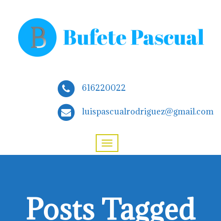
616220022
luispascualrodriguez@gmail.com
Posts Tagged