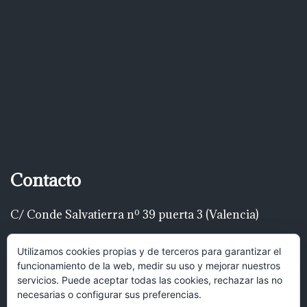
Contacto
C/ Conde Salvatierra nº 39 puerta 3 (Valencia)
Telf: 616 22 00 22
Utilizamos cookies propias y de terceros para garantizar el
funcionamiento de la web, medir su uso y mejorar nuestros
luispascualrodríguez@gmail.com
servicios. Puede aceptar todas las cookies, rechazar las no
necesarias o configurar sus preferencias.