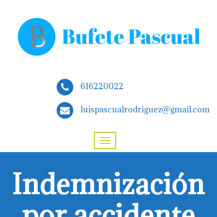
616220022
luispascualrodriguez@gmail.com
Indemnización
por accidente