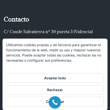
Contacto
C/ Conde Salvatierra nº 39 puerta 3 (Valencia)
Telf: 616 22 00 22
Utilizamos cookies propias y de terceros para garantizar el
funcionamiento de la web, medir su uso y mejorar nuestros
luispascualrodríguez@gmail.com
servicios. Puede aceptar todas las cookies, rechazar las no
necesarias o configurar sus preferencias.
Hola, puedes mandar un mensaje y
recibirás una respuesta lo antes posible.
Aceptar todo
Rechazar
Abrir chat
Configurar
© 2017 Bufete Pascual Abogados en Valencia