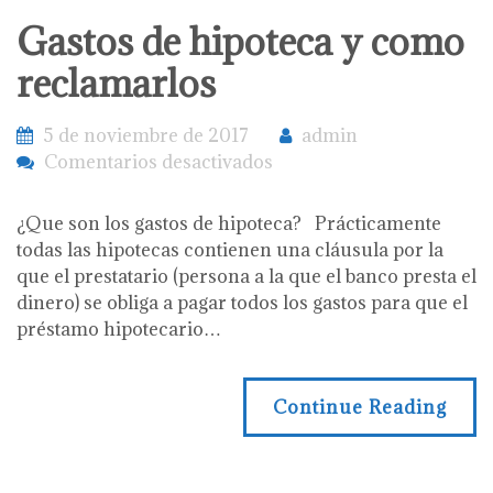
Gastos de hipoteca y como
reclamarlos
5 de noviembre de 2017
admin
en
Comentarios desactivados
Gastos
de
¿Que son los gastos de hipoteca? Prácticamente
hipoteca
todas las hipotecas contienen una cláusula por la
y
que el prestatario (persona a la que el banco presta el
como
dinero) se obliga a pagar todos los gastos para que el
reclamarlos
préstamo hipotecario…
Continue Reading