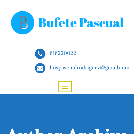
616220022
luispascualrodriguez@gmail.com