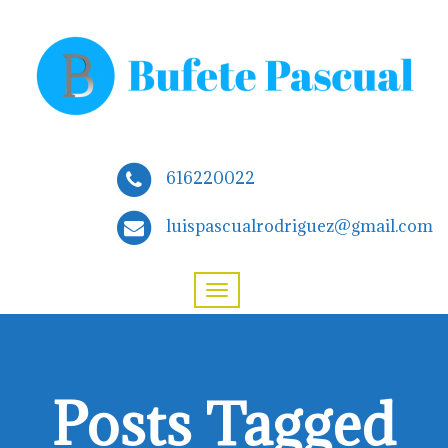
616220022
luispascualrodriguez@gmail.com
Posts Tagged