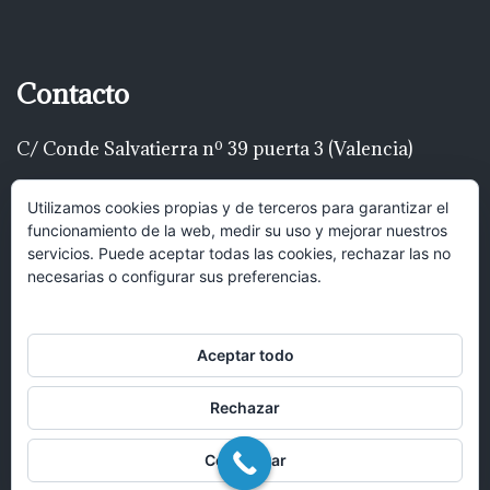
Contacto
C/ Conde Salvatierra nº 39 puerta 3 (Valencia)
Telf: 616 22 00 22
Utilizamos cookies propias y de terceros para garantizar el
funcionamiento de la web, medir su uso y mejorar nuestros
luispascualrodríguez@gmail.com
servicios. Puede aceptar todas las cookies, rechazar las no
necesarias o configurar sus preferencias.
Hola, puedes mandar un mensaje y
recibirás una respuesta lo antes posible.
Aceptar todo
Rechazar
Abrir chat
Configurar
© 2017 Bufete Pascual Abogados en Valencia