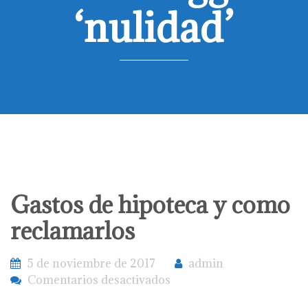
‘nulidad’
Gastos de hipoteca y como
reclamarlos
5 de noviembre de 2017
admin
en
Comentarios desactivados
Gastos