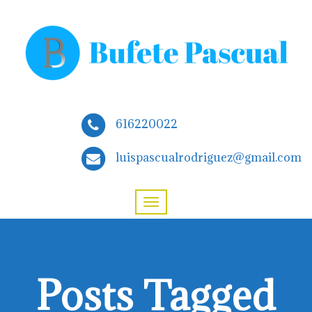
616220022
luispascualrodriguez@gmail.com
Posts Tagged