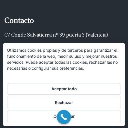
Contacto
C/ Conde Salvatierra nº 39 puerta 3 (Valencia)
Telf: 616 22 00 22
Utilizamos cookies propias y de terceros para garantizar el
funcionamiento de la web, medir su uso y mejorar nuestros
luispascualrodríguez@gmail.com
servicios. Puede aceptar todas las cookies, rechazar las no
necesarias o configurar sus preferencias.
Hola, puedes mandar un mensaje y
recibirás una respuesta lo antes posible.
Aceptar todo
Rechazar
Abrir chat
Configurar
© 2017 Bufete Pascual Abogados en Valencia