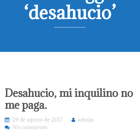
‘desahucio’
Desahucio, mi inquilino no
me paga.
29 de agosto de 2017
admin
No comments