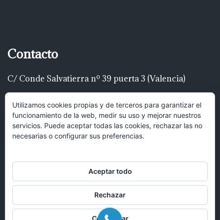
Contacto
C/ Conde Salvatierra nº 39 puerta 3 (Valencia)
Telf: 616 22 00 22
Utilizamos cookies propias y de terceros para garantizar el
funcionamiento de la web, medir su uso y mejorar nuestros
luispascualrodríguez@gmail.com
servicios. Puede aceptar todas las cookies, rechazar las no
necesarias o configurar sus preferencias.
Hola, puedes mandar un mensaje y
recibirás una respuesta lo antes posible.
Aceptar todo
Rechazar
Abrir chat
Configurar