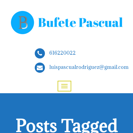
616220022
luispascualrodriguez@gmail.com
Posts Tagged