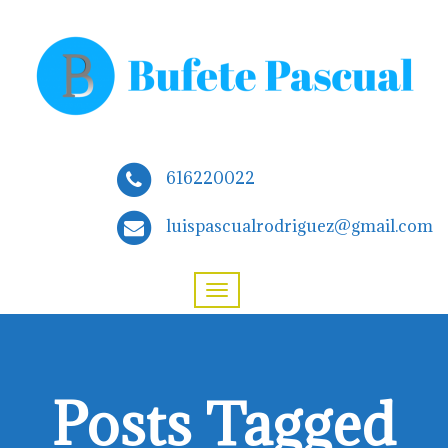
616220022
luispascualrodriguez@gmail.com
Posts Tagged