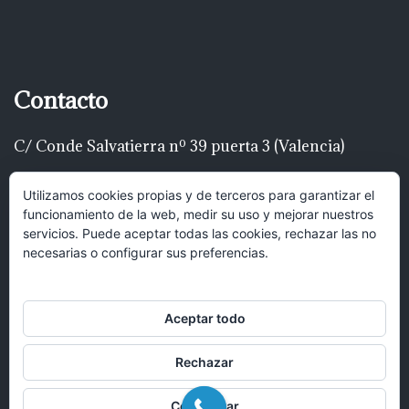
Contacto
C/ Conde Salvatierra nº 39 puerta 3 (Valencia)
Telf: 616 22 00 22
Utilizamos cookies propias y de terceros para garantizar el
funcionamiento de la web, medir su uso y mejorar nuestros
luispascualrodríguez@gmail.com
servicios. Puede aceptar todas las cookies, rechazar las no
necesarias o configurar sus preferencias.
Hola, puedes mandar un mensaje y
recibirás una respuesta lo antes posible.
Aceptar todo
Rechazar
Abrir chat
Configurar