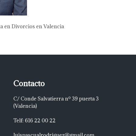
ta en Divorcios en Valencia
Contacto
C/ Conde Salvatierra nº 39 puerta 3
(Valencia)
Telf: 616 22 00 22
luispascualrodríguez@gmail.com